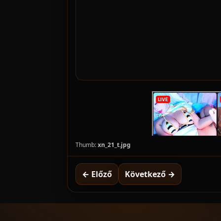
Thumb:
xn_21_t.jpg
← Előző
Következő →