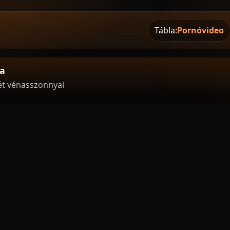
Tábla:
Pornóvideo
va
ét vénasszonnyal