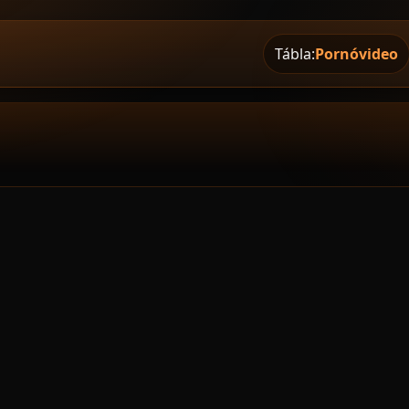
Tábla:
Pornóvideo