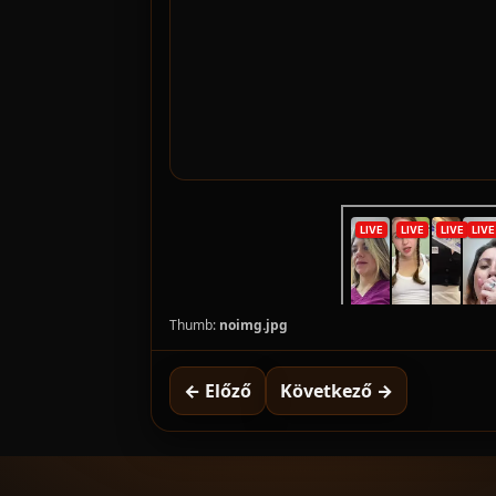
Thumb:
noimg.jpg
← Előző
Következő →