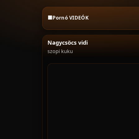
🟧
Pornó VIDEÓK
Nagycsöcs vidi
szopi kuku