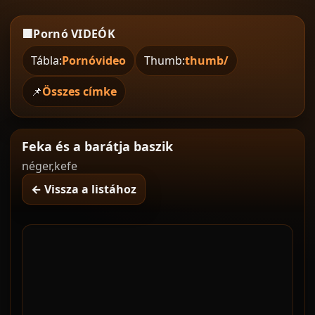
🟧
Pornó VIDEÓK
Tábla:
Pornóvideo
Thumb:
thumb/
📌
Összes címke
Feka és a barátja baszik
néger,kefe
← Vissza a listához